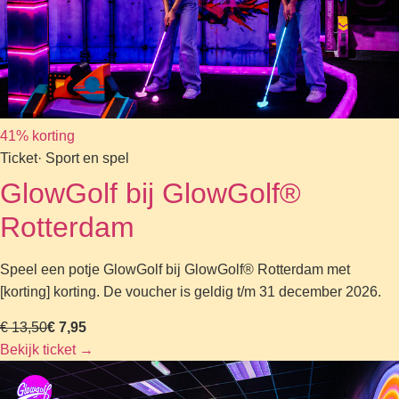
41% korting
Ticket
· Sport en spel
GlowGolf bij GlowGolf®
Rotterdam
Speel een potje GlowGolf bij GlowGolf® Rotterdam met
[korting] korting. De voucher is geldig t/m 31 december 2026.
€ 13,50
€ 7,95
Bekijk ticket
→