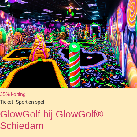
35% korting
Ticket
· Sport en spel
GlowGolf bij GlowGolf®
Schiedam