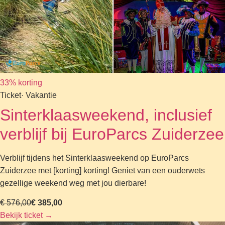
33% korting
Ticket
· Vakantie
Sinterklaasweekend, inclusief
verblijf bij EuroParcs Zuiderzee
Verblijf tijdens het Sinterklaasweekend op EuroParcs
Zuiderzee met [korting] korting! Geniet van een ouderwets
gezellige weekend weg met jou dierbare!
€ 576,00
€ 385,00
Bekijk ticket
→