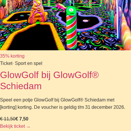
35% korting
Ticket
· Sport en spel
GlowGolf bij GlowGolf®
Schiedam
Speel een potje GlowGolf bij GlowGolf® Schiedam met
[korting] korting. De voucher is geldig t/m 31 december 2026.
€ 11,50
€ 7,50
Bekijk ticket
→