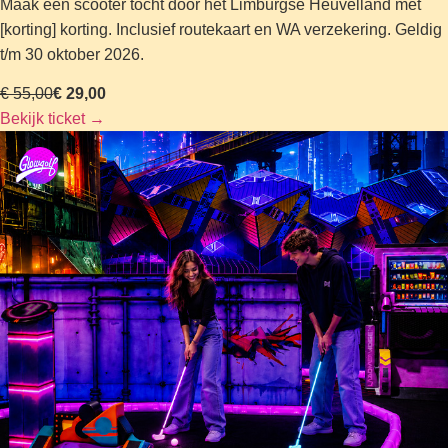
Maak een scooter tocht door het Limburgse Heuvelland met
[korting] korting. Inclusief routekaart en WA verzekering. Geldig
t/m 30 oktober 2026.
€ 55,00
€ 29,00
Bekijk ticket
→