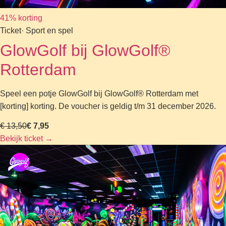
41% korting
Ticket
· Sport en spel
GlowGolf bij GlowGolf®
Rotterdam
Speel een potje GlowGolf bij GlowGolf® Rotterdam met
[korting] korting. De voucher is geldig t/m 31 december 2026.
€ 13,50
€ 7,95
Bekijk ticket
→