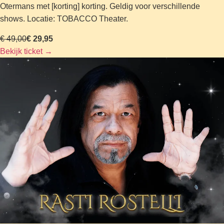
Otermans met [korting] korting. Geldig voor verschillende
shows. Locatie: TOBACCO Theater.
€ 49,00
€ 29,95
Bekijk ticket
→