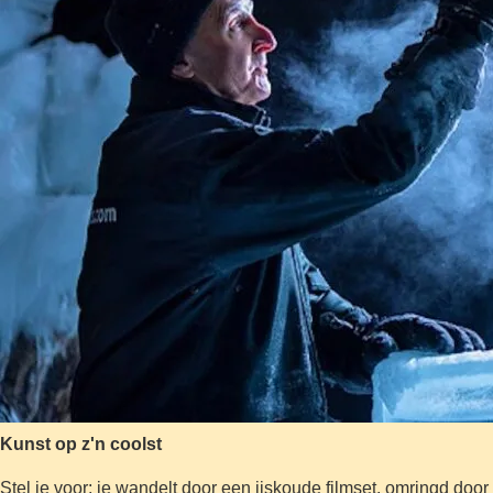
Kunst op z'n coolst
Stel je voor: je wandelt door een ijskoude filmset, omringd doo