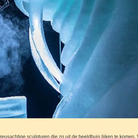
r reusachtige sculpturen die zo uit de beeldbuis lijken te kome