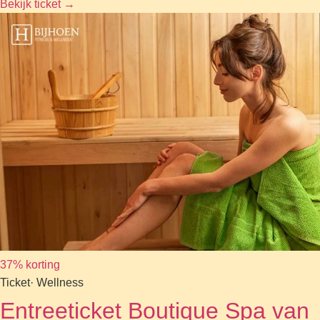
Bekijk ticket
→
37% korting
Ticket
· Wellness
Entreeticket Boutique Spa van