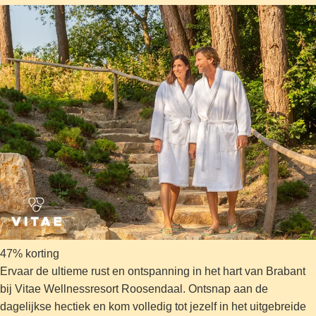
47% korting
Ervaar de ultieme rust en ontspanning in het hart van Brabant
bij Vitae Wellnessresort Roosendaal. Ontsnap aan de
dagelijkse hectiek en kom volledig tot jezelf in het uitgebreide