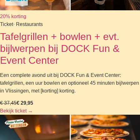
20% korting
Ticket
· Restaurants
Tafelgrillen + bowlen + evt.
bijlwerpen bij DOCK Fun &
Event Center
Een complete avond uit bij DOCK Fun & Event Center:
tafelgrillen, een uur bowlen en optioneel 45 minuten bijlwerpen
in Vlissingen, met [korting] korting.
€ 37,45
€ 29,95
Bekijk ticket
→