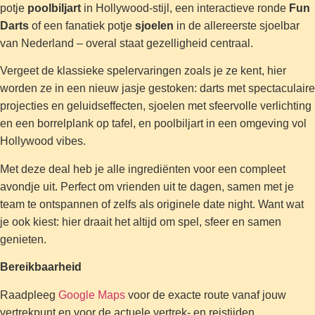
potje
poolbiljart
in Hollywood-stijl, een interactieve ronde
Fun
Darts
of een fanatiek potje
sjoelen
in de allereerste sjoelbar
van Nederland – overal staat gezelligheid centraal.
Vergeet de klassieke spelervaringen zoals je ze kent, hier
worden ze in een nieuw jasje gestoken: darts met spectaculaire
projecties en geluidseffecten, sjoelen met sfeervolle verlichting
en een borrelplank op tafel, en poolbiljart in een omgeving vol
Hollywood vibes.
Met deze deal heb je alle ingrediënten voor een compleet
avondje uit. Perfect om vrienden uit te dagen, samen met je
team te ontspannen of zelfs als originele date night. Want wat
je ook kiest: hier draait het altijd om spel, sfeer en samen
genieten.
Bereikbaarheid
Raadpleeg
Google Maps
voor de exacte route vanaf jouw
vertrekpunt en voor de actuele vertrek- en reistijden.