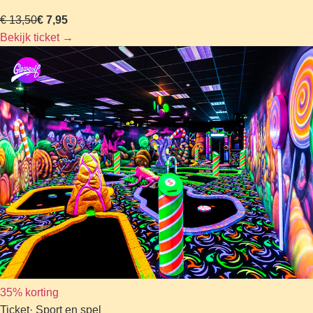
€ 13,50
€ 7,95
Bekijk ticket
→
35% korting
Ticket
· Sport en spel