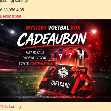
[korting] korting!
€ 29,95
€ 4,95
Bekijk ticket
→
15% korting