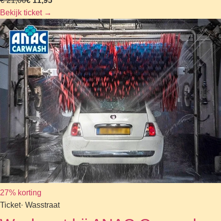
€ 21,00
€ 11,95
Bekijk ticket
→
27% korting
Ticket
· Wasstraat