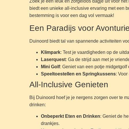
Zoek je een leuk en zorgeloos dagje uit voor het 
biedt een unieke all-inclusive ervaring met een b
bestemming is voor een dag vol vermaak!
Een Paradijs voor Avonturi
Duinoord biedt tal van spannende activiteiten voor
Klimpark
: Test je vaardigheden op de uitd
Laserquest
: Ga de strijd aan met je vrie
Mini Golf
: Geniet van een potje midgetgolf 
Speeltoestellen en Springkussens
: Voor
All-Inclusive Genieten
Bij Duinoord hoef je je nergens zorgen over te mak
drinken:
Onbeperkt Eten en Drinken
: Geniet de h
drankjes.