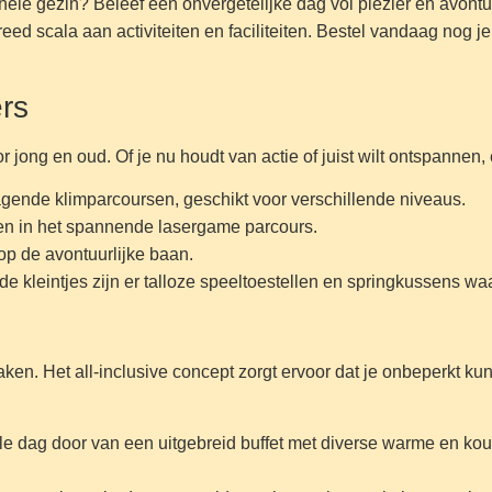
hele gezin? Beleef een onvergetelijke dag vol plezier en avontuu
reed scala aan activiteiten en faciliteiten. Bestel vandaag nog 
ers
 jong en oud. Of je nu houdt van actie of juist wilt ontspannen, e
agende klimparcoursen, geschikt voor verschillende niveaus.
nden in het spannende lasergame parcours.
op de avontuurlijke baan.
 de kleintjes zijn er talloze speeltoestellen en springkussens w
en. Het all-inclusive concept zorgt ervoor dat je onbeperkt kunt 
ele dag door van een uitgebreid buffet met diverse warme en kou