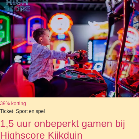
39% korting
Ticket
· Sport en spel
1,5 uur onbeperkt gamen bij
Highscore Kijkduin