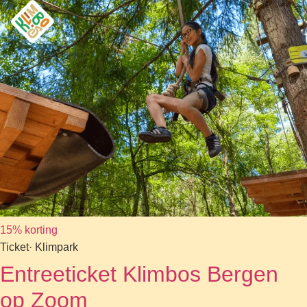
15% korting
Ticket
· Klimpark
Entreeticket Klimbos Bergen
op Zoom