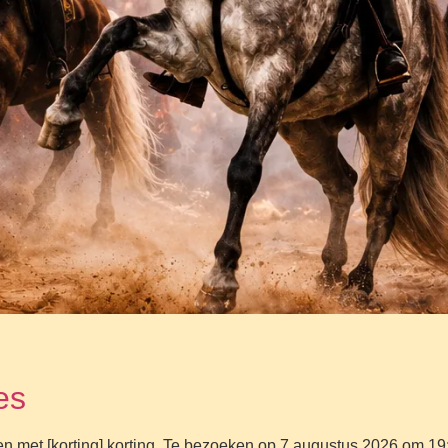
es
 met [korting] korting. Te bezoeken op 7 augustus 2026 om 19: