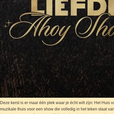
Deze kerst is er maar één plek waar je écht wilt zijn: Het Hu
muzikale thuis voor een show die volledig in het teken staat van