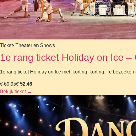
Ticket
· Theater en Shows
1e rang ticket Holiday on Ic
1e rang ticket Holiday on Ice met [korting] korting. Te bezoek
€ 69,95
€ 52,46
Bekijk ticket
→