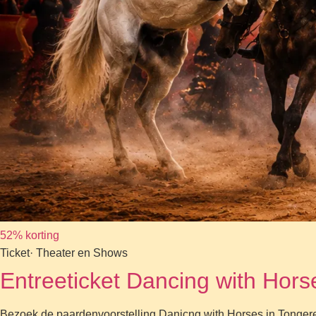
52% korting
Ticket
· Theater en Shows
Entreeticket Dancing with Hors
Bezoek de paardenvoorstelling Danicng with Horses in Tongeren