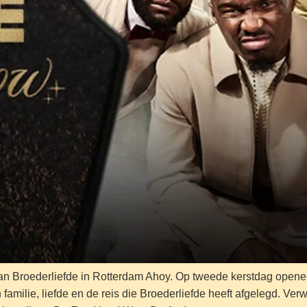
is van Broederliefde in Rotterdam Ahoy. Op tweede kerstdag ope
 familie, liefde en de reis die Broederliefde heeft afgelegd. Ver