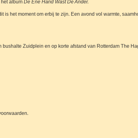
n het album
De Ene Hand Wast De Ander.
, dit is het moment om erbij te zijn. Een avond vol warmte, saamho
en bushalte Zuidplein en op korte afstand van Rotterdam The H
.
n voorwaarden.