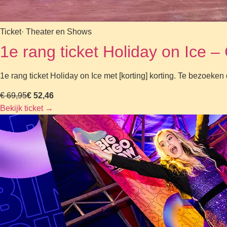
Ticket
· Theater en Shows
1e rang ticket Holiday on Ic
1e rang ticket Holiday on Ice met [korting] korting. Te bezoek
€ 69,95
€ 52,46
Bekijk ticket
→