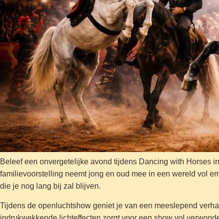
Beleef een onvergetelijke avond tijdens Dancing with Horses
familievoorstelling neemt jong en oud mee in een wereld vol em
die je nog lang bij zal blijven.
Tijdens de openluchtshow geniet je van een meeslepend verhaal
indrukwekkende lichteffecten zorgt voor een show vol verwond