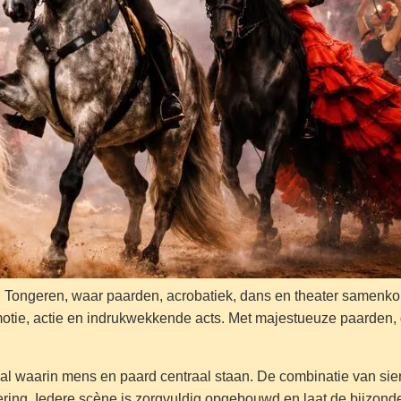
 in Tongeren, waar paarden, acrobatiek, dans en theater same
otie, actie en indrukwekkende acts. Met majestueuze paarden, g
 waarin mens en paard centraal staan. De combinatie van sierli
ering. Iedere scène is zorgvuldig opgebouwd en laat de bijzon