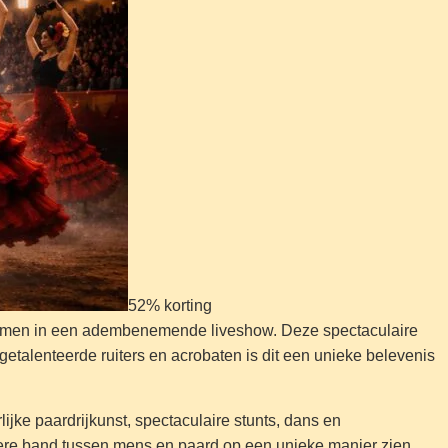
52% korting
nkomen in een adembenemende liveshow. Deze spectaculaire
etalenteerde ruiters en acrobaten is dit een unieke belevenis
jke paardrijkunst, spectaculaire stunts, dans en
dere band tussen mens en paard op een unieke manier zien.