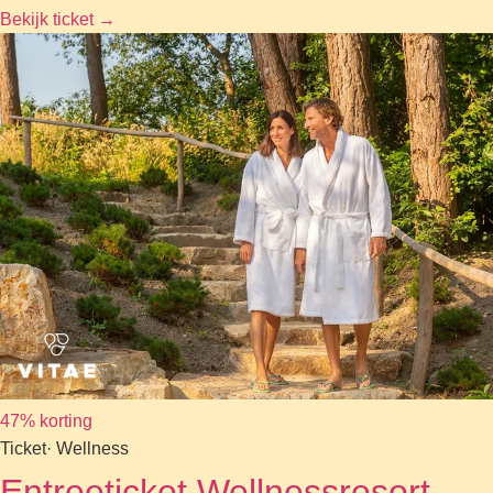
Bekijk ticket
→
47% korting
Ticket
· Wellness
Entreeticket Wellnessresort