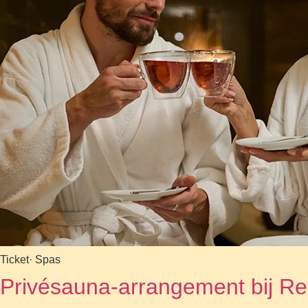
Ticket
· Spas
Privésauna-arrangement bij Re