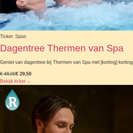
Ticket
· Spas
Dagentree Thermen van Spa
Geniet van dagentree bij Thermen van Spa met [korting] kortin
€ 48,00
€ 29,50
Bekijk ticket
→