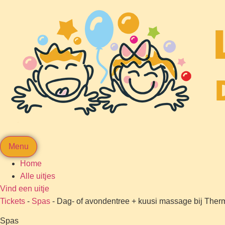
Menu
Home
Alle uitjes
Vind een uitje
Tickets
-
Spas
-
Dag- of avondentree + kuusi massage bij Th
Spas