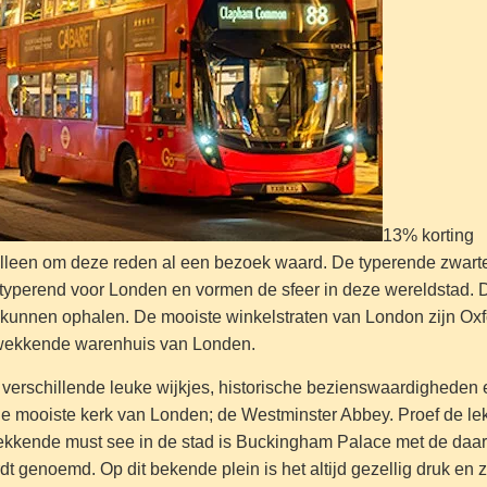
13% korting
alleen om deze reden al een bezoek waard. De typerende zwart
 typerend voor Londen en vormen de sfeer in deze wereldstad. 
 kunnen ophalen. De mooiste winkelstraten van London zijn Oxfo
kwekkende warenhuis van Londen.
d verschillende leuke wijkjes, historische bezienswaardighede
e mooiste kerk van Londen; de Westminster Abbey. Proef de le
kende must see in de stad is Buckingham Palace met de daarbi
t genoemd. Op dit bekende plein is het altijd gezellig druk en 