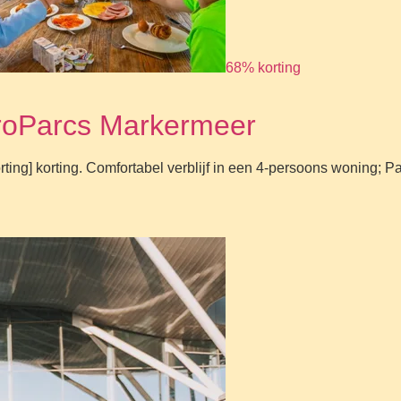
68% korting
EuroParcs Markermeer
ng] korting. Comfortabel verblijf in een 4-persoons woning; Pav