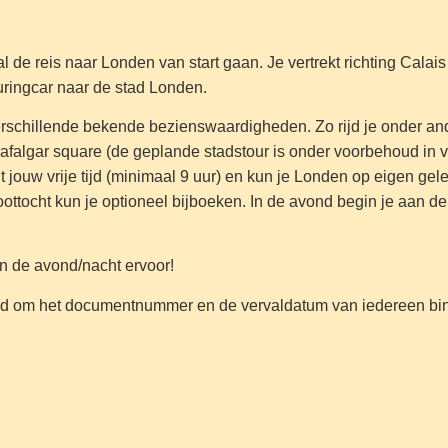
e reis naar Londen van start gaan. Je vertrekt richting Calais 
uringcar naar de stad Londen.
s verschillende bekende bezienswaardigheden. Zo rijd je onder
falgar square (de geplande stadstour is onder voorbehoud in ver
nt jouw vrije tijd (minimaal 9 uur) en kun je Londen op eigen 
ottocht kun je optioneel bijboeken. In de avond begin je aan de
in de avond/nacht ervoor!
raagd om het documentnummer en de vervaldatum van iedereen bi