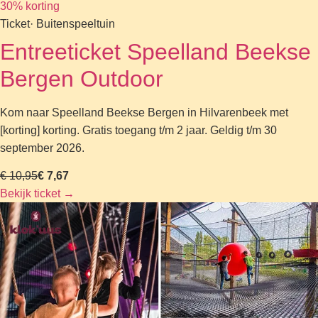
30% korting
Ticket
· Buitenspeeltuin
Entreeticket Speelland Beekse
Bergen Outdoor
Kom naar Speelland Beekse Bergen in Hilvarenbeek met
[korting] korting. Gratis toegang t/m 2 jaar. Geldig t/m 30
september 2026.
€ 10,95
€ 7,67
Bekijk ticket
→