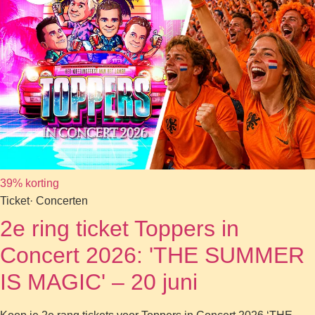
39% korting
Ticket
· Concerten
2e ring ticket Toppers in
Concert 2026: 'THE SUMMER
IS MAGIC' – 20 juni