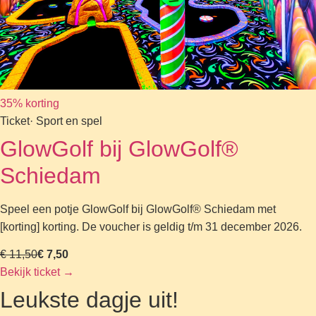
35% korting
Ticket
· Sport en spel
GlowGolf bij GlowGolf®
Schiedam
Speel een potje GlowGolf bij GlowGolf® Schiedam met
[korting] korting. De voucher is geldig t/m 31 december 2026.
€ 11,50
€ 7,50
Bekijk ticket
→
Leukste dagje uit!