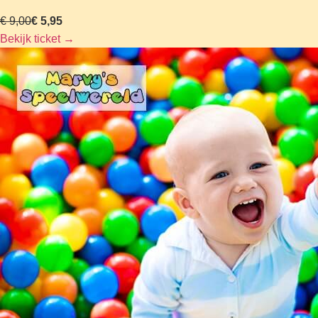
€ 9,00
€ 5,95
Bekijk ticket
→