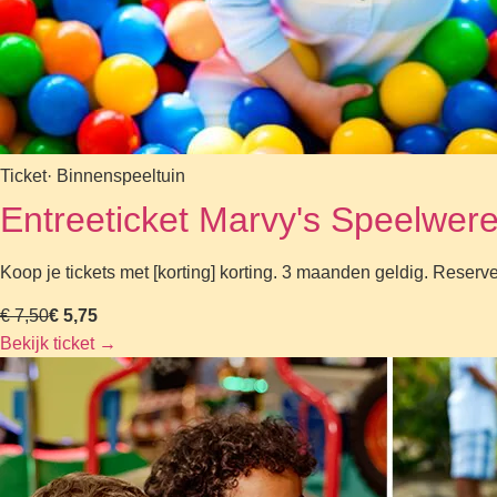
Ticket
· Binnenspeeltuin
Entreeticket Marvy's Speelwere
Koop je tickets met [korting] korting. 3 maanden geldig. Reserv
€ 7,50
€ 5,75
Bekijk ticket
→