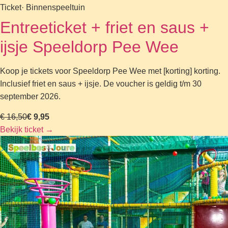
Ticket
· Binnenspeeltuin
Entreeticket + friet en saus +
ijsje Speeldorp Pee Wee
Koop je tickets voor Speeldorp Pee Wee met [korting] korting.
Inclusief friet en saus + ijsje. De voucher is geldig t/m 30
september 2026.
€ 16,50
€ 9,95
Bekijk ticket
→