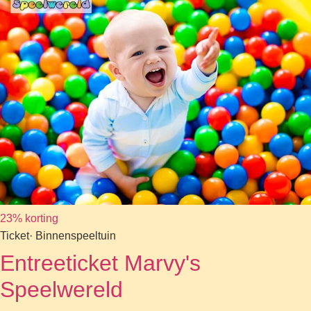
23% korting
Ticket
· Binnenspeeltuin
Entreeticket Marvy's
Speelwereld