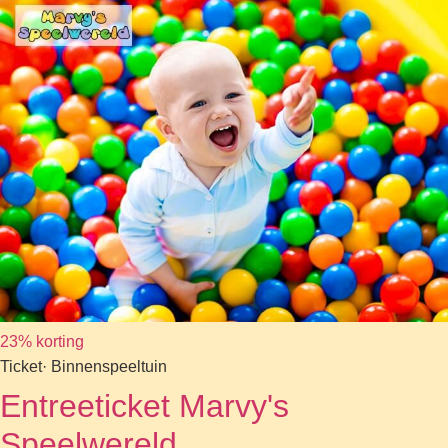
23% korting
Ticket
· Binnenspeeltuin
Entreeticket Marvy's
Speelwereld