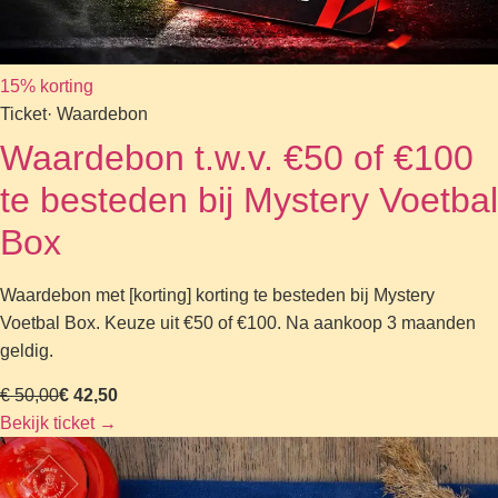
15% korting
Ticket
· Waardebon
Waardebon t.w.v. €50 of €100
te besteden bij Mystery Voetbal
Box
Waardebon met [korting] korting te besteden bij Mystery
Voetbal Box. Keuze uit €50 of €100. Na aankoop 3 maanden
geldig.
€ 50,00
€ 42,50
Bekijk ticket
→