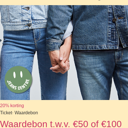
20% korting
Ticket
· Waardebon
Waardebon t.w.v. €50 of €100