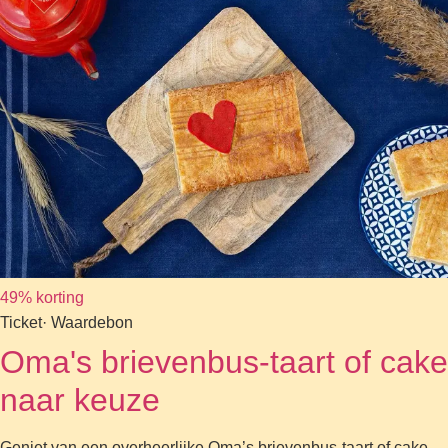
49% korting
Ticket
· Waardebon
Oma's brievenbus-taart of cake
naar keuze
Geniet van een overheerlijke Oma’s brievenbus-taart of cake