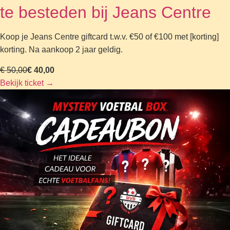
te besteden bij Jeans Centre
Koop je Jeans Centre giftcard t.w.v. €50 of €100 met [korting]
korting. Na aankoop 2 jaar geldig.
€ 50,00
€ 40,00
Bekijk ticket
→