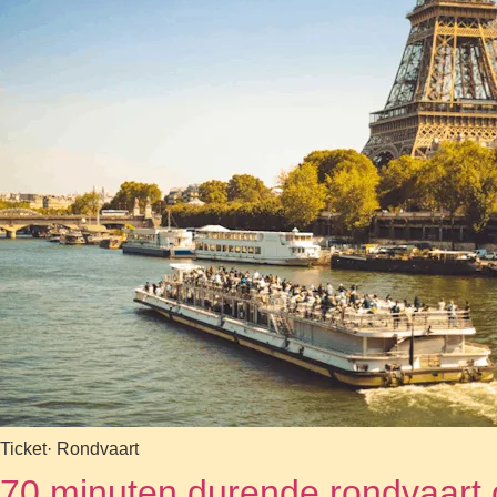
Ticket
· Rondvaart
70 minuten durende rondvaart o