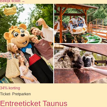
Bekijk ticket
→
34% korting
Ticket
· Pretparken
Entreeticket Taunus