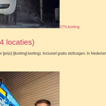
27% korting
 locaties)
ijs] ([korting] korting). Inclusief gratis stofzuigen. In Nederla