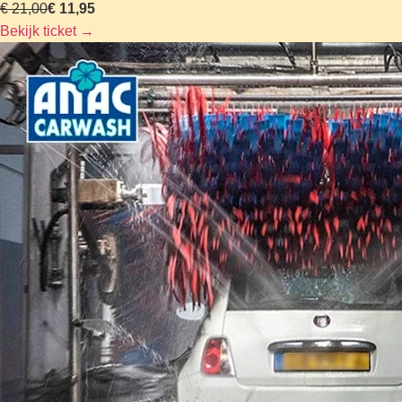
€ 21,00
€ 11,95
Bekijk ticket
→