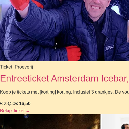
Ticket
· Proeverij
Entreeticket Amsterdam Icebar, 
Koop je tickets met [korting] korting. Inclusief 3 drankjes. De
€ 28,50
€ 16,50
Bekijk ticket
→