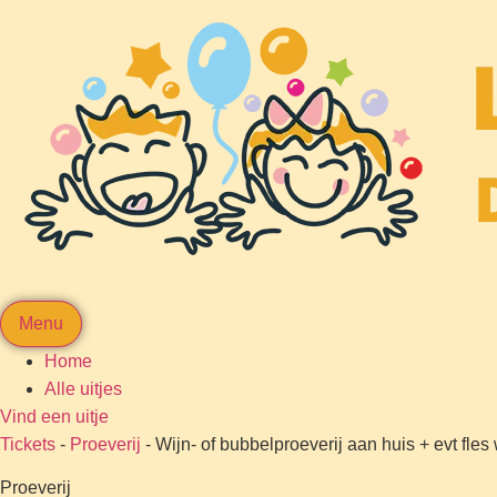
Menu
Home
Alle uitjes
Vind een uitje
Tickets
-
Proeverij
-
Wijn- of bubbelproeverij aan huis + evt fle
Proeverij