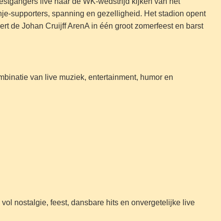
stgangers live naar de WK-wedstrijd kijken van het
nje-supporters, spanning en gezelligheid. Het stadion opent
dert de Johan Cruijff ArenA in één groot zomerfeest en barst
ombinatie van live muziek, entertainment, humor en
l nostalgie, feest, dansbare hits en onvergetelijke live