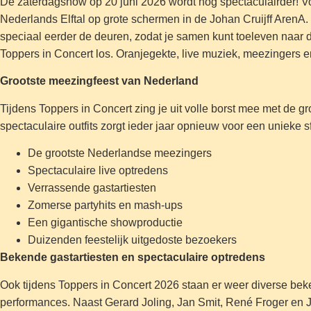
De zaterdagshow op 20 juni 2026 wordt nóg spectaculairder! V
Nederlands Elftal op grote schermen in de Johan Cruijff ArenA.
speciaal eerder de deuren, zodat je samen kunt toeleven naar de 
Toppers in Concert los. Oranjegekte, live muziek, meezingers 
Grootste meezingfeest van Nederland
Tijdens Toppers in Concert zing je uit volle borst mee met de g
spectaculaire outfits zorgt ieder jaar opnieuw voor een unieke 
De grootste Nederlandse meezingers
Spectaculaire live optredens
Verrassende gastartiesten
Zomerse partyhits en mash-ups
Een gigantische showproductie
Duizenden feestelijk uitgedoste bezoekers
Bekende gastartiesten en spectaculaire optredens
Ook tijdens Toppers in Concert 2026 staan er weer diverse beke
performances. Naast Gerard Joling, Jan Smit, René Froger en 