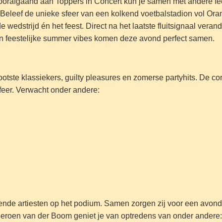
oorafgaand aan Toppers in Concert kun je samen met andere fee
 Beleef de unieke sfeer van een kolkend voetbalstadion vol Ora
wedstrijd én het feest. Direct na het laatste fluitsignaal veran
en feestelijke summer vibes komen deze avond perfect samen.
rootste klassiekers, guilty pleasures en zomerse partyhits. De c
sfeer. Verwacht onder andere:
nde artiesten op het podium. Samen zorgen zij voor een avond vo
Jeroen van der Boom geniet je van optredens van onder andere: