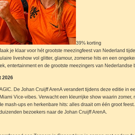
39% korting
 Maak je klaar voor hét grootste meezingfeest van Nederland tij
laire liveshow vol glitter, glamour, zomerse hits en een ongek
iek, entertainment en de grootste meezingers van Nederlandse
t 2026
C. De Johan Cruijff ArenA verandert tijdens deze editie in e
iami Vice-vibes. Verwacht een kleurrijke show waarin zomer, m
mash-ups en herkenbare hits: alles draait om één groot feest. 
enduizenden bezoekers naar de Johan Cruijff ArenA.