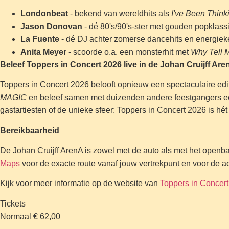
Londonbeat
- bekend van wereldhits als
I've Been Think
Jason Donovan
- dé 80's/90's-ster met gouden popklass
La Fuente
- dé DJ achter zomerse dancehits en energie
Anita Meyer
- scoorde o.a. een monsterhit met
Why Tell 
Beleef Toppers in Concert 2026 live in de Johan Cruijff Are
Toppers in Concert 2026 belooft opnieuw een spectaculaire edit
MAGIC
en beleef samen met duizenden andere feestgangers een 
gastartiesten of de unieke sfeer: Toppers in Concert 2026 is hét
Bereikbaarheid
De Johan Cruijff ArenA is zowel met de auto als met het open
Maps
voor de exacte route vanaf jouw vertrekpunt en voor de act
Kijk voor meer informatie op de website van
Toppers in Concert
Tickets
Normaal
€ 62,00