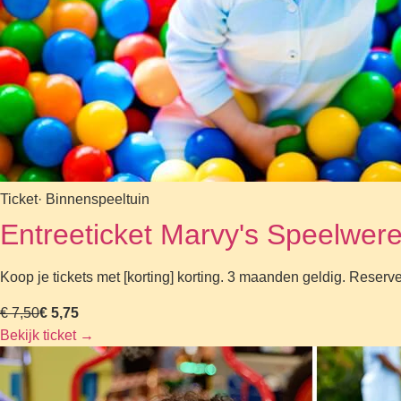
Ticket
· Binnenspeeltuin
Entreeticket Marvy's Speelwere
Koop je tickets met [korting] korting. 3 maanden geldig. Reserv
€ 7,50
€ 5,75
Bekijk ticket
→